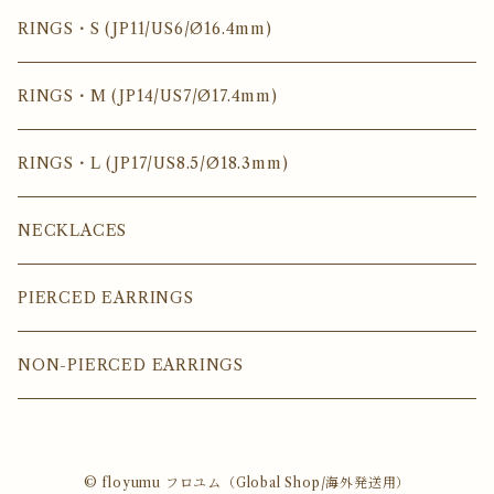
RINGS・S (JP11/US6/Ø16.4mm)
RINGS・M (JP14/US7/Ø17.4mm)
RINGS・L (JP17/US8.5/Ø18.3mm)
NECKLACES
PIERCED EARRINGS
NON-PIERCED EARRINGS
© floyumu フロユム（Global Shop/海外発送用）